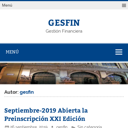
Saltar
Menú
al
contenido
GESFIN
Gestión Financiera
MENÚ
Autor:
gesfin
Septiembre-2019 Abierta la
Preinscripción XXI Edición
26 septiembre, 2019
gesfin
Sin categoría