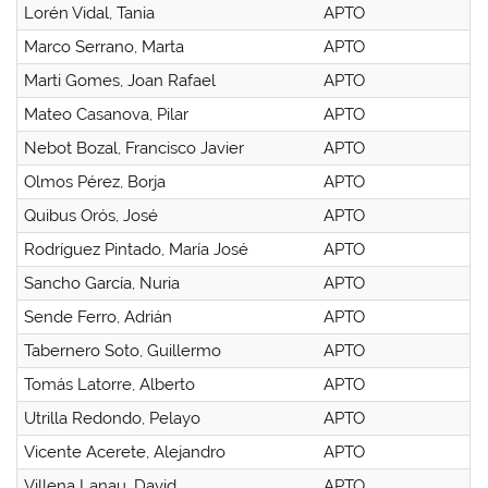
Lorén Vidal, Tania
APTO
Marco Serrano, Marta
APTO
Marti Gomes, Joan Rafael
APTO
Mateo Casanova, Pilar
APTO
Nebot Bozal, Francisco Javier
APTO
Olmos Pérez, Borja
APTO
Quibus Orós, José
APTO
Rodríguez Pintado, María José
APTO
Sancho García, Nuria
APTO
Sende Ferro, Adrián
APTO
Tabernero Soto, Guillermo
APTO
Tomás Latorre, Alberto
APTO
Utrilla Redondo, Pelayo
APTO
Vicente Acerete, Alejandro
APTO
Villena Lanau, David
APTO