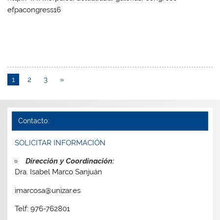
efpacongress16
1
2
3
»
Contacto:
SOLICITAR INFORMACIÓN
Dirección y Coordinación:
Dra. Isabel Marco Sanjuán
imarcosa@unizar.es
Telf: 976-762801