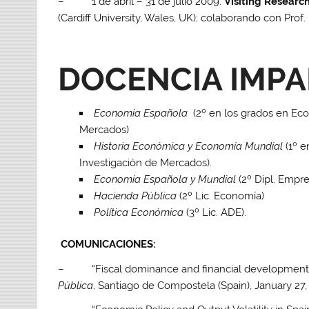
– 1 de abril – 31 de julio 2009:
Visiting Researc
(Cardiff University, Wales, UK); colaborando con Pro
DOCENCIA IMPAR
Economía Española
(2º en los grados en Eco
Mercados)
Historia Económica y Economía Mundial
(1º e
Investigación de Mercados).
Economía Española y Mundial
(2º Dipl. Empres
Hacienda Pública
(2º Lic. Economía)
Política Económica
(3º Lic. ADE).
COMUNICACIONE
S:
– “Fiscal dominance and financial development. 
Pública
, Santiago de Compostela (Spain), January 27,