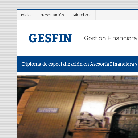
Saltar
Inicio
Presentación
Miembros
al
contenido
GESFIN
Gestión Financiera
Diploma de especialización en Asesoría Financiera 