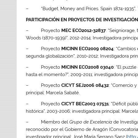
– “Budget, Money and Prices. Spain 1874-1935”,
PARTICIPACIÓN EN PROYECTOS DE INVESTIGACIÓ
– Proyecto
MEC ECO2012-32837
: “Seigniorage,
Woods (1870-1939)”, 2012-2014; Investigadora principa
– Proyecto
MICINN ECO2009 08204
: “Cambios 
segunda globalización”, 2010-2012; Investigadora prin
– Proyecto
MICINN ECO2008 03040
: “El puzzl
hasta el momento?”, 2009-2011; investigadora princip
– Proyecto
CICYT SEJ2006 08432
: “Comercio y
principal: Marcela Sabaté.
– Proyecto
CICYT BEC2003 07531
: “Déficit púb
histórica”, 2003-2006; investigadora principal: Marcel
– Miembro del
Grupo de Excelencia
de Investi
reconocido por el Gobierno de Aragón (Convocatori
investigador principal: José María Serrano Sanz (
http: