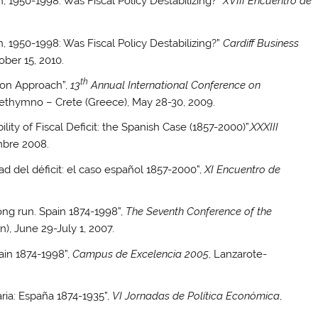
 1950-1998: Was Fiscal Policy Destabilizing?”
XVIII Encuentro de
 1950-1998: Was Fiscal Policy Destabilizing?”
Cardiff Business
tober 15, 2010.
th
on Approach”,
13
Annual International Conference on
Rethymno – Crete (Greece), May 28-30, 2009.
y of Fiscal Deficit: the Spanish Case (1857-2000)”,
XXXIII
embre 2008.
 del déficit: el caso español 1857-2000”,
XI Encuentro de
g run. Spain 1874-1998”,
The Seventh Conference of the
), June 29-July 1, 2007.
in 1874-1998”,
Campus de Excelencia 2005
, Lanzarote-
ia: España 1874-1935”,
VI Jornadas de Política Económica
,