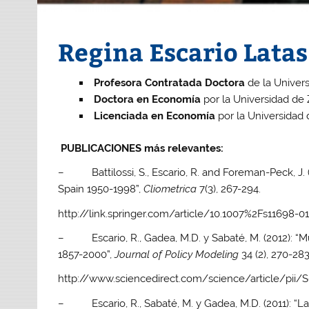
Regina Escario Latas
Profesora Contratada Doctora
de la Univer
Doctora en Economía
por la Universidad de 
Licenciada en Economía
por la Universidad 
PUBLICACIONES más relevantes:
– Battilossi, S., Escario, R. and Foreman-Peck, J. (
Spain 1950-1998”,
Cliometrica
7(3), 267-294.
http://link.springer.com/article/10.1007%2Fs11698-0
– Escario, R., Gadea, M.D. y Sabaté, M. (2012): “Mu
1857-2000”,
Journal of Policy Modeling
34 (2), 270-283
http://www.sciencedirect.com/science/article/pii/
– Escario, R., Sabaté, M. y Gadea, M.D. (2011): “La