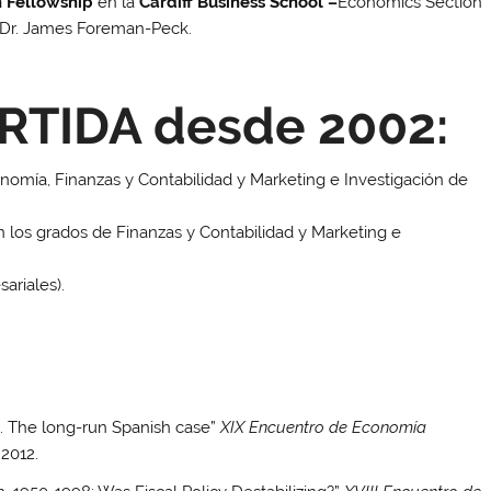
h Fellowship
en la
Cardiff Business
School –
Economics Section
f. Dr. James Foreman-Peck.
TIDA desde 2002:
nomía, Finanzas y Contabilidad y Marketing e Investigación de
n los grados de Finanzas y Contabilidad y Marketing e
ariales).
The long-run Spanish case”
XIX Encuentro de Economía
 2012.