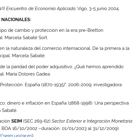
VII Encuentro de Economía Aplicada
, Vigo, 3-5 junio 2004.
N NACIONALES:
 tipo de cambio y protección en la era pre-Bretton
l: Marcela Sabaté Sort.
en la naturaleza del comercio internacional. De la primera a la
cipal: Marcela Sabaté.
e de la paridad del poder adquisitivo. ¿Qué hemos aprendido
al: María Dolores Gadea.
 Protección. España (1870-1935)”, 2006-2009; investigadora
lico, dinero e inflación en España (1868-1998). Una perspectiva
a Sabaté.
gación
SEIM
(SEC 269-62)
Sector Exterior e Integración Monetaria
a BOA 16/10/2002 –duración: 01/01/2003 al 31/12/2009)
//seim.unizar.es
).