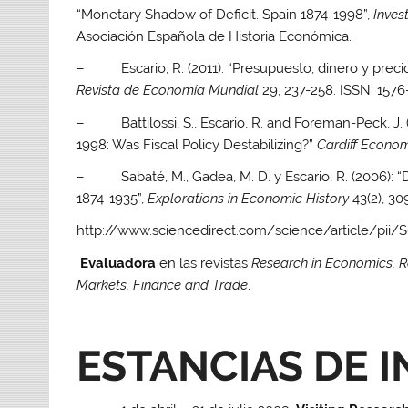
“Monetary Shadow of Deficit. Spain 1874-1998”,
Inves
Asociación Española de Historia Económica.
– Escario, R. (2011): “Presupuesto, dinero y precio
Revista de Economía Mundial
29, 237-258. ISSN: 1576
– Battilossi, S., Escario, R. and Foreman-Peck, J. (2
1998: Was Fiscal Policy Destabilizing?”
Cardiff
Econom
– Sabaté, M., Gadea, M. D. y Escario, R. (2006): “D
1874-1935”,
Explorations in Economic History
43(2), 30
http://www.sciencedirect.com/science/article/pii
Evaluadora
en las revistas
Research in Economics, 
Markets, Finance and Trade
.
ESTANCIAS DE I