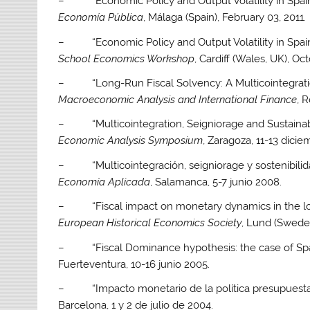
– “Economic Policy and Output Volatility in Spain,
Economía Pública
, Málaga (Spain), February 03, 2011.
– “Economic Policy and Output Volatility in Spain,
School Economics Workshop
, Cardiff (Wales, UK), Oc
– “Long-Run Fiscal Solvency: A Multicointegrati
Macroeconomic Analysis and International Finance
, 
– “Multicointegration, Seigniorage and Sustainabilit
Economic Analysis Symposium
, Zaragoza, 11-13 dici
– “Multicointegración, seigniorage y sostenibilidad
Economía Aplicada
, Salamanca, 5-7 junio 2008.
– “Fiscal impact on monetary dynamics in the lon
European Historical Economics Society
, Lund (Sweden
– “Fiscal Dominance hypothesis: the case of Spa
Fuerteventura, 10-16 junio 2005.
– “Impacto monetario de la política presupuestar
Barcelona, 1 y 2 de julio de 2004.