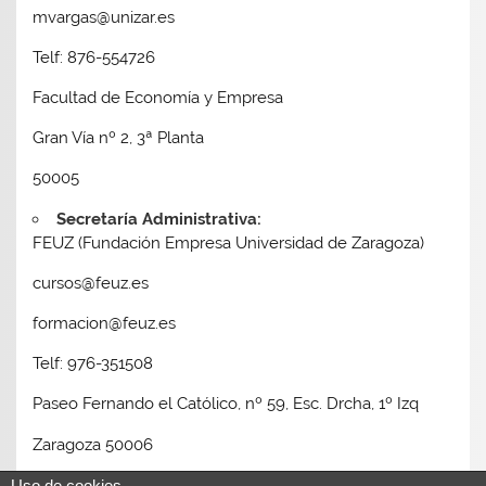
mvargas@unizar.es
Telf: 876-554726
Facultad de Economía y Empresa
Gran Vía nº 2, 3ª Planta
50005
Secretaría Administrativa:
FEUZ (Fundación Empresa Universidad de Zaragoza)
cursos@feuz.es
formacion@feuz.es
Telf: 976-351508
Paseo Fernando el Católico, nº 59, Esc. Drcha, 1º Izq
Zaragoza 50006
Uso de cookies