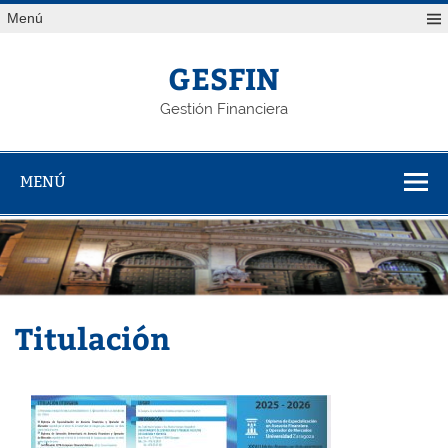
Saltar
Menú
al
contenido
GESFIN
Gestión Financiera
MENÚ
Titulación