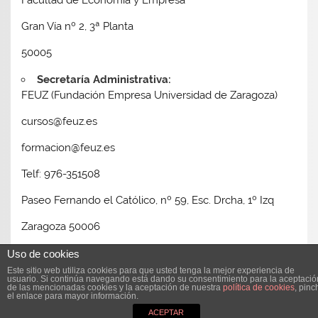
Gran Vía nº 2, 3ª Planta
50005
Secretaría Administrativa:
FEUZ (Fundación Empresa Universidad de Zaragoza)
cursos@feuz.es
formacion@feuz.es
Telf: 976-351508
Paseo Fernando el Católico, nº 59, Esc. Drcha, 1º Izq
Zaragoza 50006
Uso de cookies
Este sitio web utiliza cookies para que usted tenga la mejor experiencia de
usuario. Si continúa navegando está dando su consentimiento para la aceptació
de las mencionadas cookies y la aceptación de nuestra
política de cookies
, pinc
el enlace para mayor información.
Tema para WordPress: Smartline de ThemeZee.
ACEPTAR