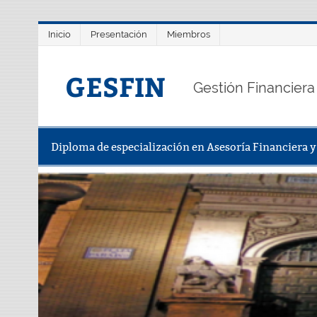
Saltar
Inicio
Presentación
Miembros
al
contenido
GESFIN
Gestión Financiera
Diploma de especialización en Asesoría Financiera 