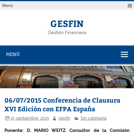
Saltar
Menú
al
contenido
GESFIN
Gestión Financiera
MENÚ
06/07/2015 Conferencia de Clausura
XVI Edición con EFPA España
15 septiembre, 2015
gesfin
Sin categoría
Ponente: D. MARIO WEITZ.
C
onsultor de la Comisión