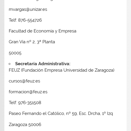
mvargas@unizar.es
Telf: 876-554726
Facultad de Economía y Empresa
Gran Vía nº 2, 3ª Planta
50005
Secretaría Administrativa:
FEUZ (Fundación Empresa Universidad de Zaragoza)
cursos@feuz.es
formacion@feuz.es
Telf: 976-351508
Paseo Fernando el Católico, nº 59, Esc. Drcha, 1º Izq
Zaragoza 50006