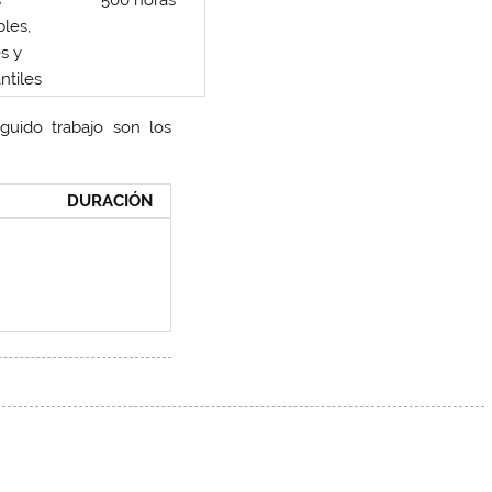
s
500 horas
les,
es y
ntiles
uido trabajo son los
DURACIÓN