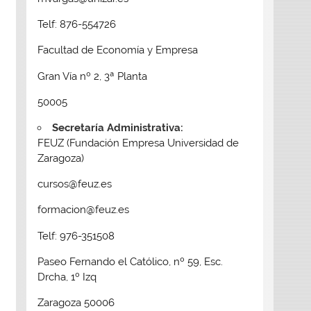
Telf: 876-554726
Facultad de Economía y Empresa
Gran Vía nº 2, 3ª Planta
50005
Secretaría Administrativa:
FEUZ (Fundación Empresa Universidad de
Zaragoza)
cursos@feuz.es
formacion@feuz.es
Telf: 976-351508
Paseo Fernando el Católico, nº 59, Esc.
Drcha, 1º Izq
Zaragoza 50006