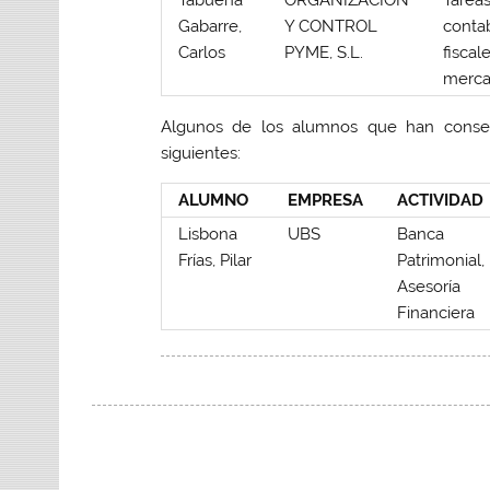
Tabueña
ORGANIZACIÓN
Tarea
Gabarre,
Y CONTROL
contab
Carlos
PYME, S.L.
fiscal
merca
Algunos de los alumnos que han conseg
siguientes:
ALUMNO
EMPRESA
ACTIVIDAD
Lisbona
UBS
Banca
Frías, Pilar
Patrimonial,
Asesoría
Financiera