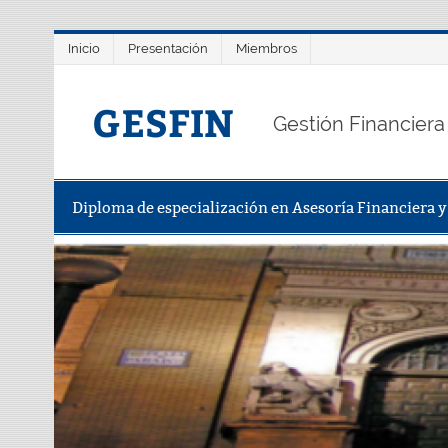
Saltar
Inicio
Presentación
Miembros
al
contenido
GESFIN
Gestión Financiera
Diploma de especialización en Asesoría Financiera 