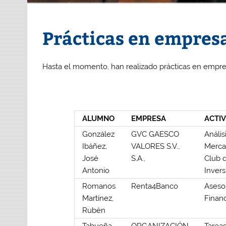
Prácticas en empres
Hasta el momento, han realizado prácticas en empre
ALUMNO
EMPRESA
ACTI
González
GVC GAESCO
Anális
Ibáñez,
VALORES S.V.,
Merca
José
S.A.,
Club 
Antonio
Invers
Romanos
Renta4Banco
Aseso
Martínez,
Finan
Rubén