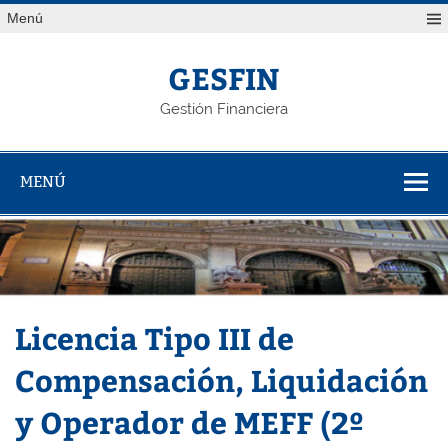
Saltar
Menú
al
contenido
GESFIN
Gestión Financiera
MENÚ
Licencia Tipo III de
Compensación, Liquidación
y Operador de MEFF (2º